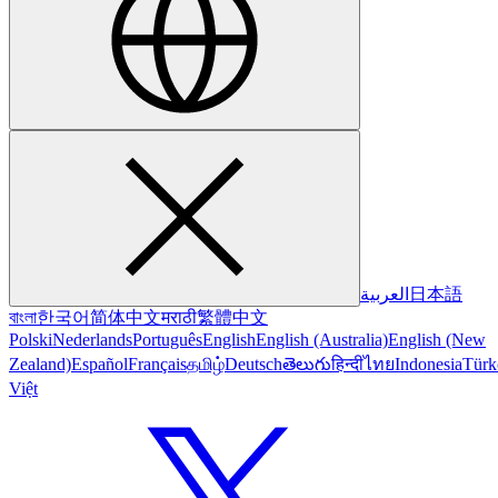
日本語
العربية
বাংলা
한국어
简体中文
मराठी
繁體中文
Polski
Nederlands
Português
English
English (Australia)
English (New
Zealand)
Español
Français
தமிழ்
Deutsch
తెలుగు
हिन्दी
ไทย
Indonesia
Türk
Việt