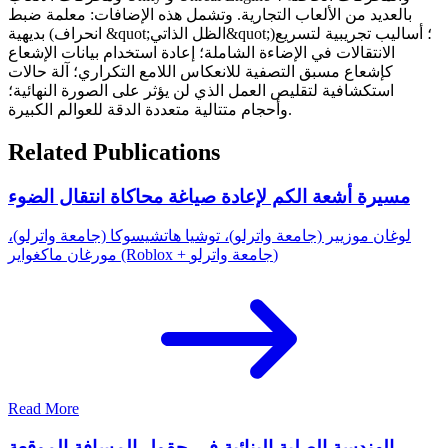
بالعديد من الألعاب التجارية. وتشمل هذه الإضافات: معلمة ضبط
بديهية (انحراف &quot;الظل الذاتي&quot;)؛ أساليب تجريبية لتسريع
الانتقالات في الإضاءة الشاملة؛ إعادة استخدام بيانات الإشعاع
كإشعاع مسبق التصفية للانعكاس اللامع التكراري؛ آلة حالات
استكشافية لتقليص العمل الذي لن يؤثر على الصورة النهائية؛
وأحجام متتالية متعددة الدقة للعوالم الكبيرة.
Related Publications
مسيرة أشعة الكم لإعادة صياغة محاكاة انتقال الضوء
لوغان موزيير (جامعة واترلو)، توشيا هاتشيسوكا (جامعة واترلو)،
مورغان ماكغواير (Roblox + جامعة واترلو)
Read More
الهندسة الصلبة البنائية في حقول المسافة الموقعة