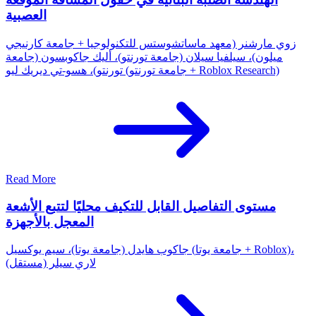
العصبية
زوي مارشنر (معهد ماساتشوستس للتكنولوجيا + جامعة كارنيجي
ميلون)، سيلفيا سيلان (جامعة تورنتو)، أليك جاكوبسون (جامعة
تورنتو)، هسو-تي ديريك ليو (جامعة تورنتو + Roblox Research)
Read More
مستوى التفاصيل القابل للتكيف محليًا لتتبع الأشعة
المعجل بالأجهزة
جاكوب هايدل (جامعة يوتا)، سيم يوكسيل (جامعة يوتا + Roblox)،
لاري سيلر (مستقل)