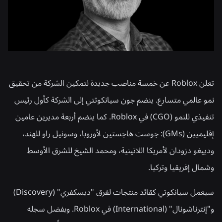
تعلن Roblox عن خمسة مناصب جديدة لتمكين الشركة من تحقيق
نمو عالمي متسارع. ينضم جون سيانكوتتي إلى الشركة كأول رئيس
تنفيذي للنمو (CGO) في Roblox. كما ينضم أربعة مديرين عامين
إقليميين (GMs): جوست هاجستين لأوروبا، وسونيل راو للهند،
ودييغو دزودان لأمريكا اللاتينية، ومحمد الشيخ للشرق الأوسط
وشمال إفريقيا وتركيا.
سيعمل سيانكوتي كقائد منتجات لفرق "ديسكفري" (Discovery)
و"إنترناشونال" (International) في Roblox. وبفضل سجله