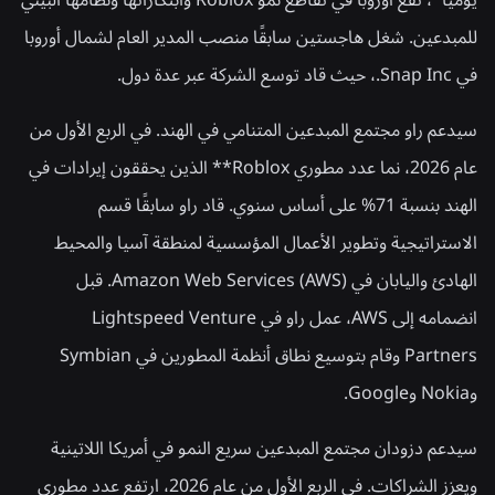
يوميًا*، تقع أوروبا في تقاطع نمو Roblox وابتكاراتها ونظامها البيئي
للمبدعين. شغل هاجستين سابقًا منصب المدير العام لشمال أوروبا
في Snap Inc.، حيث قاد توسع الشركة عبر عدة دول.
سيدعم راو مجتمع المبدعين المتنامي في الهند. في الربع الأول من
عام 2026، نما عدد مطوري Roblox** الذين يحققون إيرادات في
الهند بنسبة 71% على أساس سنوي. قاد راو سابقًا قسم
الاستراتيجية وتطوير الأعمال المؤسسية لمنطقة آسيا والمحيط
الهادئ واليابان في Amazon Web Services (AWS). قبل
انضمامه إلى AWS، عمل راو في Lightspeed Venture
Partners وقام بتوسيع نطاق أنظمة المطورين في Symbian
وNokia وGoogle.
سيدعم دزودان مجتمع المبدعين سريع النمو في أمريكا اللاتينية
ويعزز الشراكات. في الربع الأول من عام 2026، ارتفع عدد مطوري