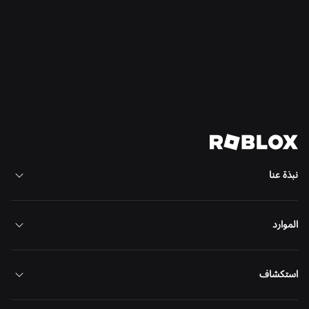
Moments: More Ways to Discover Your Next
Favorite Game on Roblox
اقرأ المزيد
عرض كل الأخبار
نبذة عنا
الموارد
استكشاف