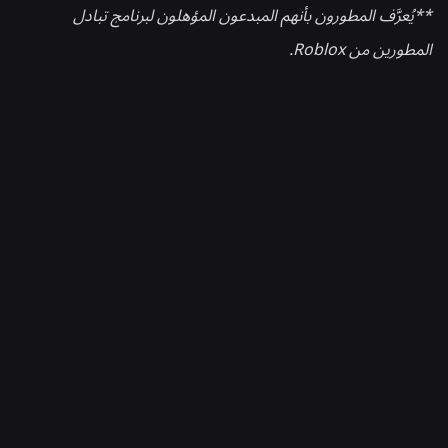
**يُعرَّف المطورون بأنهم المبدعون المؤهلون لبرنامج تبادل
المطورين من Roblox.
أخبار ذات صلة
الهندسة
04‏/08‏/2026
ما وراء الصور الذاتية: كيف يساعد نظام التحقق من
العمر في Roblox على تحديث عمليات التحقق من