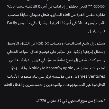
Roblox** الذين يحققون إيرادات في أمريكا اللاتينية بنسبة 56%
مقارنة بنفس الفترة من العام السابق. شغل دزودان سابقًا منصب
نائب رئيس Meta في أمريكا اللاتينية، وشارك في تأسيس Facily
في البرازيل.
سيقود إل شيخ استراتيجية وعمليات Roblox في الشرق الأوسط
وشمال إفريقيا وتركيا، مع التركيز على توسيع نطاق التواجد المحلي
والشراكات. شغل إل شيخ سابقًا منصبًا في فريق القيادة العالمي
لمتجر التطبيقات في Apple وMicrosoft وNokia. وقاد مؤخرًا
Games Ventures، وهي مؤسسة تركز على بناء منظومة الألعاب
الإقليمية عبر الاستوديوهات والمبدعين والمستثمرين والقطاع العام.
*اعتبارًا من الربع المنتهي في 31 مارس 2026.