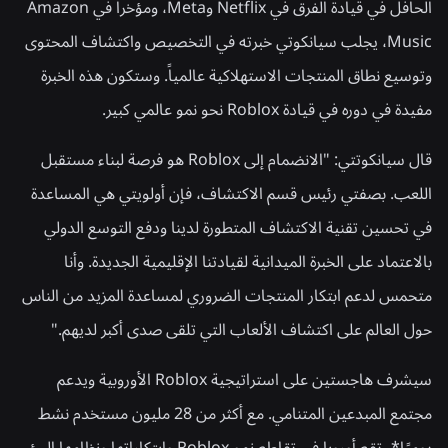
الحافل في قيادة الفرق في Netflix وMeta، ومؤخراً في Amazon
Music، يجلب سيانكوتي خبرته في التخصيص واكتشاف المحتوى
وتوسيع نطاق المنتجات الاستهلاكية عالمياً. وستكون هذه الخبرة
مفيدة في دوره في قيادة Roblox نحو نمو عالمي كبير.
قال سيانكوتتي: "الانضمام إلى Roblox هو فرصة لبناء مستقبل
اللعب. بصفتي رئيس قسم الاكتشاف، فإن أولويتي هي المساعدة
في تحسين تقنية الاكتشاف المتطورة لدينا ودفع التوسع الدولي
بالاعتماد على الخبرة الميدانية لقيادتنا الإقليمية الجديدة. وأنا
متحمس لدعم ابتكار المنتجات الضروري لمساعدة المزيد من الناس
حول العالم على اكتشاف الألعاب التي تلقى صدى أكبر لديهم."
سيشرف هاجستين على استراتيجية Roblox الأوروبية ويدعم
مجتمع المبدعين المتنامي. مع أكثر من 28 مليون مستخدم نشط