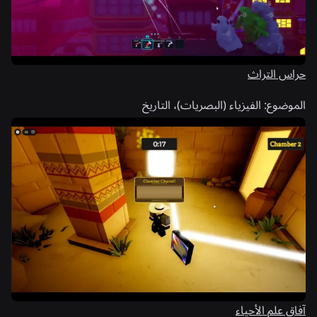
حراس التراث
الموضوع:
الفيزياء (البصريات)، التاريخ
آفاق علم الأحياء