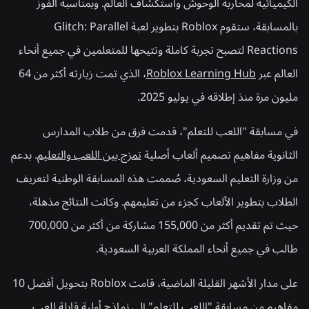
الكيميائية لمحاربة الوحوش واستكشاف العالم. وبمناسبة الفوز
بالمسابقة، ستقوم Roblox بتطوير لعبة Glitch: Parallel
Reactions لتصبح تجربة كاملة وتتيحها للمتعلمين في جميع أنحاء
العالم عبر
Roblox Learning Hub
، الذي تمت زيارته أكثر من 64
مليون مرة منذ إطلاقه في يوليو 2025.
في مسابقة "اللعب للتعلم"، قدمت فرق من طلاب المدارس
الثانوية مفاهيم تصميم ألعاب أصلية
تمزج بين اللعب والتعليم
. بدعم
من وزارة التعليم السعودية، صُممت هذه المسابقة الوطنية لتعريف
الطلاب بتطوير الألعاب كجزء من تعليمهم. وكانت النتائج مذهلة،
حيث تم تقديم أكثر من 155,000 مشاركة من أكثر من 700,000
طالب في جميع أنحاء المملكة العربية السعودية.
على مدار الأشهر القليلة الماضية، قامت Roblox بتحويل أفضل 10
مفاهيم من مسابقة "اللعب للتعلم" إلى نماذج أولية قابلة للعب.