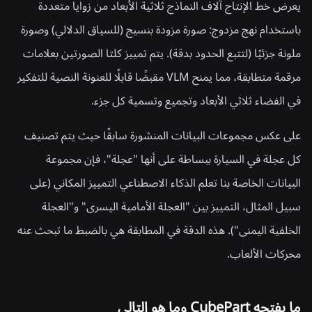
يعرض خط الإنتاج آلاف النماذج ثلاثية الأبعاد من زوايا متعددة
باستخدام نهج مزدوج: صورة مزودة بنسيج (للسياق الدلالي) وصورة
ملونة جزئيًا (لتتبع الحدود بدقة). يتم تمييز كلتا الصورتين بعلامات
مرقمة متطابقة، مما يمنح VLM مقبضًا قابلًا للعنونة النصية للتفكير
في الفضاء ثلاثي الأبعاد وتجميع وتسمية كل جزء.
على عكس مجموعات البيانات المنشورة سابقًا حيث يتم تصنيف
كل عجلة في السيارة ببساطة على أنها "عجلة"، فإن مجموعة
البيانات الخاصة بنا تعلم الذكاء الاصطناعي التمييز المكاني (على
سبيل المثال، التمييز بين "العجلة الأمامية اليسرى" و"العجلة
الخلفية اليمنى"). هذه الدقة في المطابقة هي بالضبط ما تبحث عنه
محركات الألعاب.
ما يفتحه CubePart وما هو التالي