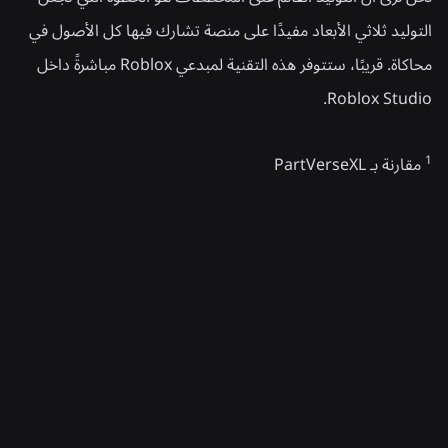
التوليد ثلاثي الأبعاد مفيدًا على منصة تشارك فيها كل الأصول في
محاكاة. قريبًا، ستتوفر هذه التقنية لمبدعي Roblox مباشرةً داخل
Roblox Studio.
1
مقارنة بـ PartVerseXL
أخبار ذات صلة
الهندسة
04‏/08‏/2026
ما وراء الصور الذاتية: كيف يساعد نظام التحقق من
العمر في Roblox على تحديث عمليات التحقق من
العمر
اقرأ المزيد