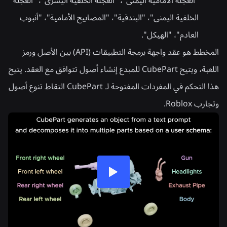
"العجلة الأمامية اليمنى"، "العجلة الخلفية اليسرى"، "العجلة
الخلفية اليمنى"، "البندقية"، "المصابيح الأمامية"، "أنبوب
العادم"، "الهيكل".
المخطط هو عقد واجهة برمجة التطبيقات (API) بين الأصل ورمز
اللعبة، ويتيح CubePart للمبدع إنشاء أصول تتوافق مع العقد. يتيح
هذا التحكم في المفردات المفتوحة لـ CubePart التقاط تنوع أصول
وتجارب Roblox.