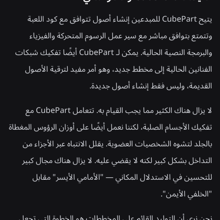
يتيح CubePart للمبدعين إنشاء أصول تتوافق مع كود اللعبة
وتتمتع بتوافق مباشر مع سير عمل الرسوم المتحركة والفيزياء
والبرمجة النصية الحالية. يمكن لـ CubePart أيضًا تفكيك شبكات
الفنانين الحالية إلى مخطط جديد، وهو أمر مفيد لترقية الأصول
القديمة، وليس فقط إنشاء أصول جديدة.
لا يزال هناك الكثير مما يجب القيام به. تتعامل CubePart مع
تفكيك الأجسام الصلبة، لكننا نعمل أيضًا على أوزان الرؤوس المغطاة
بالجلد لتشوه الشخصيات العضوية. يقلل الانتباه عبر الأجزاء من
التداخل بشكل كبير لكنه لا يقضي عليه. لا يزال هناك مجال كبير
للتحسين في الاستدلال المكاني — "الأمامي الأيسر" مقابل
"الخلفي الأيمن".
نحن نرى أن التوليد القائم على المخططات هو الخطوة التي تجعل