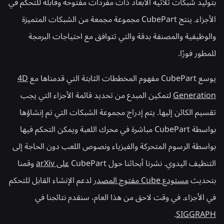
بتوليد شبكات ثلاثية الأبعاد ذات مفردات مفتوحة وقابلة للتحكم في
الأجزاء. ينتج CubePart مجموعة مجمعة من الشبكات المتميزة
والوظيفية والمصنفة بدقة والتي تتوافق مع احتياجات البرمجة
للمطور فورًا.
يوسع CubePart مفهوم المخططات الثابتة التي قدمناها مع
4D
Generation
لتمكين المبدع من تحديد قائمة الأجزاء التي يجب
تقسيم الكائن إليها. يتم إدراج مجموعة الشبكات التي تم إنشاؤها
بواسطة CubePart مباشرة في محرك اللعبة ويمكن التحكم فيها
بواسطة الرسوم المتحركة والفيزياء ونصوص اللعب دون الحاجة إلى
التنظيف اليدوي. نشرنا أبحاثنا حول CubePart
على arXiv
وقمنا
بتحديث
مستودع Cube مفتوح المصدر
لدعم الإنشاء القابل للتحكم
في الأجزاء. في وقت لاحق من هذا العام، سنقدم نتائجنا في
.
SIGGRAPH