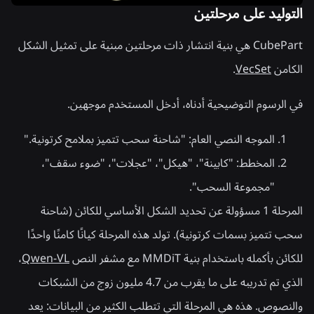
التوليد على مرحلتين
CubePart هي بنية انتشار ذات مرحلتين مبنية على تمثيل الشكل
الكامن
VecSet
.
في الرسوم التوضيحية أدناه، أدخل المستخدم موجهين.
الموجه النصي العام: "شاحنة سحب تتميز بملامح كرتونية."
المخطط: "كابينة"، "هيكل"، "عجلات"، "ضوء سقف"،
"مجموعة السحب".
المرحلة 1
مسؤولة عن تحديد الشكل الأساسي للكائن (شاحنة
سحب تتميز بسمات كرتونية). تولد هذه المرحلة كيانًا كامنًا واحدًا
للكائن بأكمله باستخدام بنية MMDiT مع مشفر النص
Qwen-VL
،
الذي تم تدريبه على ما يقرب من 4.7 مليون زوج من الشبكات
والنصوص. هذه هي المرحلة التي تتطلب الكثير من البيانات: يعد