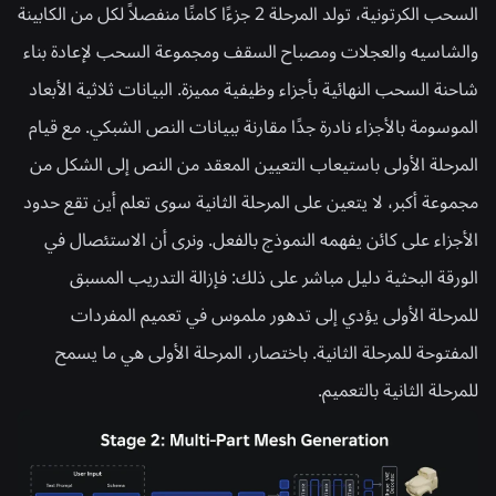
السحب الكرتونية، تولد المرحلة 2 جزءًا كامنًا منفصلاً لكل من الكابينة
والشاسيه والعجلات ومصباح السقف ومجموعة السحب لإعادة بناء
شاحنة السحب النهائية بأجزاء وظيفية مميزة. البيانات ثلاثية الأبعاد
الموسومة بالأجزاء نادرة جدًا مقارنة ببيانات النص الشبكي. مع قيام
المرحلة الأولى باستيعاب التعيين المعقد من النص إلى الشكل من
مجموعة أكبر، لا يتعين على المرحلة الثانية سوى تعلم أين تقع حدود
الأجزاء على كائن يفهمه النموذج بالفعل. ونرى أن الاستئصال في
الورقة البحثية دليل مباشر على ذلك: فإزالة التدريب المسبق
للمرحلة الأولى يؤدي إلى تدهور ملموس في تعميم المفردات
المفتوحة للمرحلة الثانية. باختصار، المرحلة الأولى هي ما يسمح
للمرحلة الثانية بالتعميم.