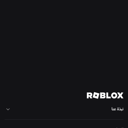
الأخبار
16‏/07‏/2026
"Build Without Limits" على Roblox
اقرأ المزيد
عرض كل الأخبار
نبذة عنا