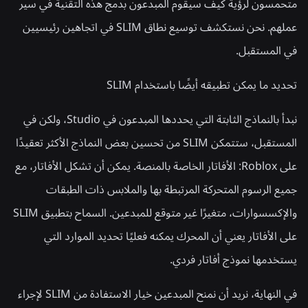
متحمسون لرؤية كيف سيقوم المبدعون بدمج هذه التقنية في سير
عملهم. نحن نستكشف توسيع نطاق SLIM في اتجاهين رئيسيين
في المستقبل.
تحديد ما يمكن تطبيقه أيضًا باستخدام SLIM
نبدأ بالنماذج الثابتة التي يحددها المبدعون في Studio، ولكن في
المستقبل، ستتمكن SLIM من تحسين بعض النماذج الأكثر تعقيدًا
على Roblox: الأفاتار الخاصة بالمنصة. يمكن أن تشكل الأفاتار، مع
جميع الرسوم المتحركة المرتبطة بها والملابس ذات الطبقات
والإكسسوارات، متغيرًا غير متوقع للمبدعين. السماح بتطبيق SLIM
على الأفاتار يعني أن المحرك يمكنه فعليًا تحديد الموارد التي
يستخدمها نموذج أفاتار فردي.
في النهاية، نريد أن نمنح المبدعين خيار الاستفادة من SLIM لإجراء