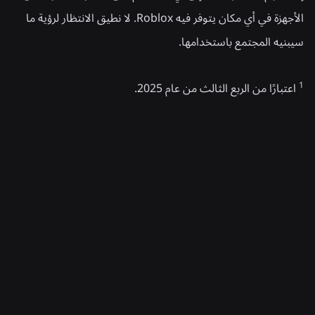
الأجهزة في أي مكان يتوفر فيه Roblox. لا نطيق الانتظار لرؤية ما
سيبنيه المجتمع باستخدامها.
1
اعتبارًا من الربع الثالث من عام 2025.
أخبار ذات صلة
الهندسة
04‏/08‏/2026
ما وراء الصور الذاتية: كيف يساعد نظام التحقق من
العمر في Roblox على تحديث عمليات التحقق من
العمر
اقرأ المزيد