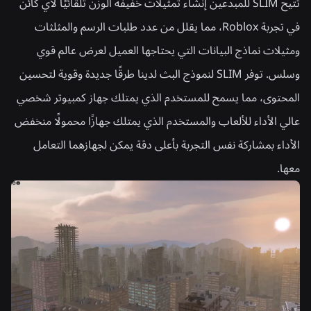
تتيح SLIM للمبدعين إنشاء تمثيلات خفيفة الوزن تلقائيًا لأي كائن
في تجربة Roblox، مما يقلل من عدد طلبات الرسم والمثلثات
ومثيلات نماذج البيانات التي يحتاجها العميل لعرض عالم قوي
وسلس. توفر SLIM لنموذج البث لدينا طرقًا جديدة وقوية لتحسين
المحتوى، مما يسمح للمستخدم الذي يمتلك جهاز كمبيوتر شخصي
عالي الأداء للألعاب والمستخدم الذي يمتلك جهازًا محمولًا منخفض
الأداء بمشاركة نفس التجربة بأعلى دقة يمكن لجهازهما التعامل
معها.