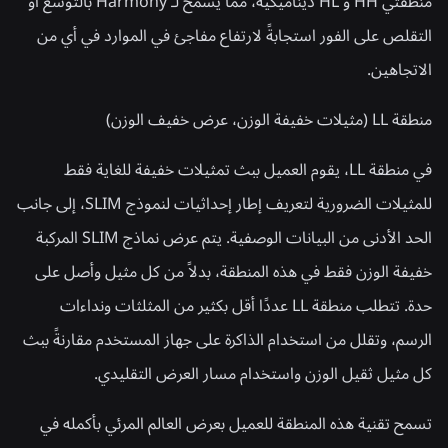
منطقتي HH و HL ديناميكية، مما يسمح لـ Harmony بالتوسع أو
التقلص على الفور استجابةً لارتفاع مفاجئ في الموارد في أي من
الاتجاهين.
منطقة LL (مثيلات خفيفة الوزن، عرض خفيف الوزن)
في منطقة LL، يقوم العميل ببث تمثيلات خفيفة للغاية فقط
للمثيلات الضرورية لتعريف إطار إحداثيات لنموذج SLIM، إلى جانب
الحد الأدنى من البيانات الوصفية. يتم عرض نماذج SLIM المركبة
خفيفة الوزن فقط في هذه المنطقة، بدلاً من كل مثيل وأصل على
حدة. تتطلب منطقة LL عددًا أقل بكثير من المثلثات ونداءات
الرسم، وتقلل من استخدام الذاكرة على جهاز المستخدم مقارنةً ببث
كل مثيل ثقيل الوزن واستخدام مسار العرض التقليدي.
تسمح تقنية هذه المنطقة للعميل بعرض العالم المرئي بأكمله في